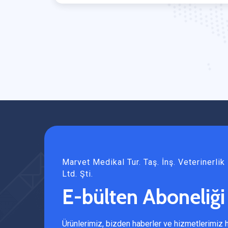
Marvet Medikal Tur. Taş. İnş. Veterinerlik İ
Ltd. Şti.
E-bülten Aboneliği
Ürünlerimiz, bizden haberler ve hizmetlerimiz 