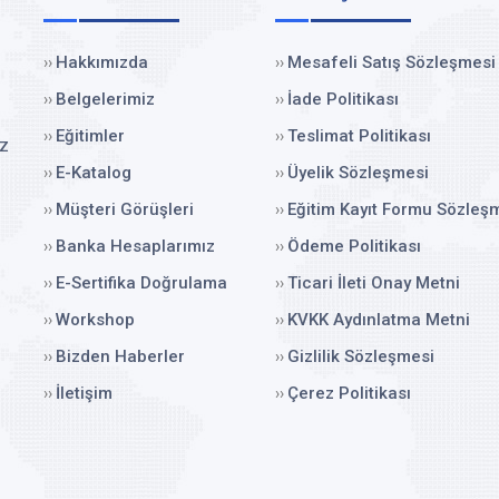
Hakkımızda
Mesafeli Satış Sözleşmesi
››
››
Belgelerimiz
İade Politikası
››
››
Eğitimler
Teslimat Politikası
››
››
ız
E-Katalog
Üyelik Sözleşmesi
››
››
Müşteri Görüşleri
Eğitim Kayıt Formu Sözleş
››
››
Banka Hesaplarımız
Ödeme Politikası
››
››
E-Sertifika Doğrulama
Ticari İleti Onay Metni
››
››
Workshop
KVKK Aydınlatma Metni
››
››
Bizden Haberler
Gizlilik Sözleşmesi
››
››
İletişim
Çerez Politikası
››
››