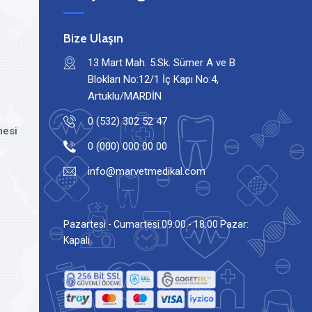
Bize Ulaşın
13 Mart Mah. 5.Sk. Sümer A ve B
Blokları No:12/1 İç Kapı No:4,
Artuklu/MARDİN
0 (532) 302 52 47
mesi
0 (000) 000 00 00
info@marvetmedikal.com
Çalışma Saatleri
Pazartesi - Cumartesi 09:00 - 18:00 Pazar:
Kapalı