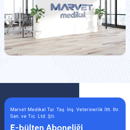
Marvet Medikal Tur. Taş. İnş. Veterinerlik İth. İhr.
San. ve Tic. Ltd. Şti.
E-bülten Aboneliği