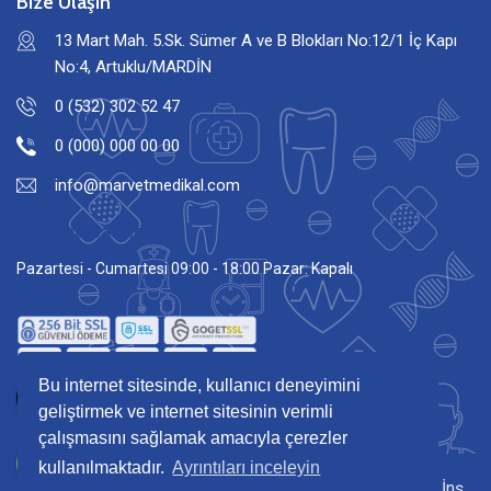
Bize Ulaşın
13 Mart Mah. 5.Sk. Sümer A ve B Blokları No:12/1 İç Kapı
No:4, Artuklu/MARDİN
0 (532) 302 52 47
0 (000) 000 00 00
info@marvetmedikal.com
Çalışma Saatleri
Pazartesi - Cumartesi 09:00 - 18:00 Pazar: Kapalı
Bu internet sitesinde, kullanıcı deneyimini
geliştirmek ve internet sitesinin verimli
çalışmasını sağlamak amacıyla çerezler
kullanılmaktadır.
Ayrıntıları inceleyin
Copyright © 2026 Tüm hakları Marvet Medikal Tur. Taş. İnş.