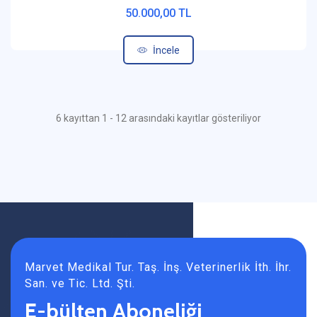
50.000,00 TL
İncele
6 kayıttan 1 - 12 arasındaki kayıtlar gösteriliyor
Marvet Medikal Tur. Taş. İnş. Veterinerlik İth. İhr.
San. ve Tic. Ltd. Şti.
E-bülten Aboneliği