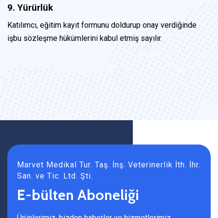
9. Yürürlük
Katılımcı, eğitim kayıt formunu doldurup onay verdiğinde
işbu sözleşme hükümlerini kabul etmiş sayılır.
Marvet Medikal Tur. Taş. İnş. Veterinerlik İth. İhr.
San. ve Tic. Ltd. Şti.
E-bülten Aboneliği
Ürünlerimiz, bizden haberler ve hizmetlerimiz