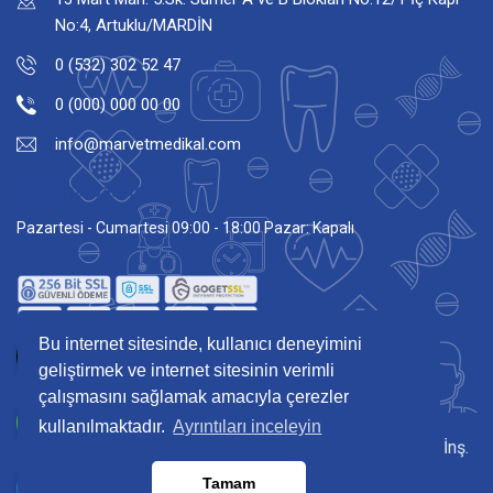
No:4, Artuklu/MARDİN
0 (532) 302 52 47
0 (000) 000 00 00
info@marvetmedikal.com
Çalışma Saatleri
Pazartesi - Cumartesi 09:00 - 18:00 Pazar: Kapalı
Bu internet sitesinde, kullanıcı deneyimini
geliştirmek ve internet sitesinin verimli
çalışmasını sağlamak amacıyla çerezler
kullanılmaktadır.
Ayrıntıları inceleyin
Copyright © 2026 Tüm hakları Marvet Medikal Tur. Taş. İnş.
Veterinerlik İth. İhr. San. ve Tic. Ltd. Şti.'ne aittir!
Tamam