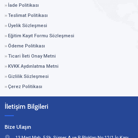
İade Politikası
››
Teslimat Politikası
››
Üyelik Sözleşmesi
››
Eğitim Kayıt Formu Sözleşmesi
››
Ödeme Politikası
››
Ticari İleti Onay Metni
››
KVKK Aydınlatma Metni
››
Gizlilik Sözleşmesi
››
Çerez Politikası
››
İletişim Bilgileri
Bize Ulaşın
13 Mart Mah. 5.Sk. Sümer A ve B Blokları No:12/1 İç Kapı