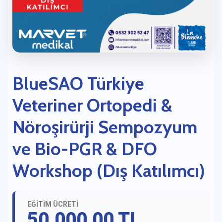
BlueSAO Türkiye
Veteriner Ortopedi &
Nöroşirürji Sempozyum
ve Bio-PGR & DFO
Workshop (Dış Katılımcı)
EĞİTİM ÜCRETİ
50.000,00 TL